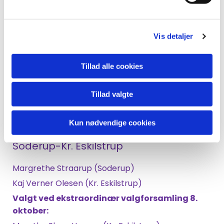
Charlotte Paisley
Henrik Falster Hansen
Henning Petersen
Vis detaljer
Stedfortræder
:
Anette Norin Faarborg
Tillad alle cookies
Læs mere på sognets hjemmeside
Tillad valgte
Kun nødvendige cookies
Soderup-Kr. Eskilstrup
Margrethe Straarup (Soderup)
Kaj Verner Olesen (Kr. Eskilstrup)
Valgt ved ekstraordinær valgforsamling 8.
oktober: