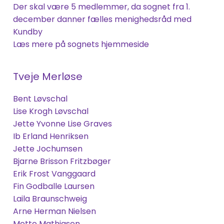
Der skal være 5 medlemmer, da sognet fra 1.
december danner fælles menighedsråd med
Kundby
Læs mere på sognets hjemmeside
Tveje Merløse
Bent Løvschal
Lise Krogh Løvschal
Jette Yvonne Lise Graves
Ib Erland Henriksen
Jette Jochumsen
Bjarne Brisson Fritzbøger
Erik Frost Vanggaard
Fin Godballe
Laursen
Laila Braunschweig
Arne Herman Nielsen
Mette Mathiasen