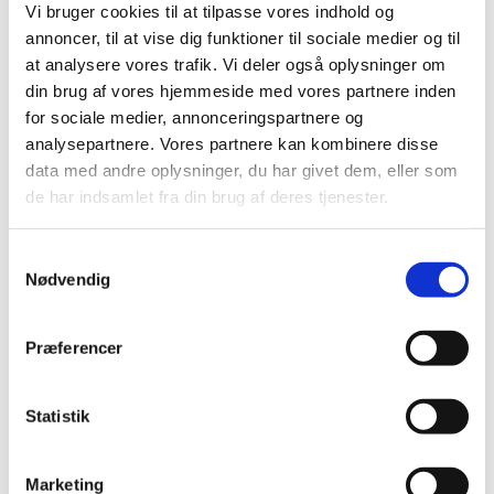
Vi bruger cookies til at tilpasse vores indhold og
Søren Jensen
annoncer, til at vise dig funktioner til sociale medier og til
Marianne Brandstrup Larsen
at analysere vores trafik. Vi deler også oplysninger om
Mai-Britt Jensen
din brug af vores hjemmeside med vores partnere inden
Søren Christiansen
for sociale medier, annonceringspartnere og
Kirsten Toftegaard Larsen
analysepartnere. Vores partnere kan kombinere disse
Stedfortrædere
:
data med andre oplysninger, du har givet dem, eller som
Trine Høiberg
de har indsamlet fra din brug af deres tjenester.
Johannes Lynge Larsen
Læs mere på sognets hjemmeside
Samtykkevalg
Nødvendig
Tølløse
Præferencer
Andreas Fink
Marie-Louise Jensen
Statistik
Jonas Lauge Andersen
Henrik Mikkelsen
Bente Lykke Jacobsen
Marketing