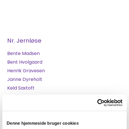
Nr. Jernløse
Bente Madsen
Bent Hvolgaard
Henrik Gravesen
Janne Dyreholt
Keld Saxtoft
Ole Madsen
Læs mere på sognets hjemmeside
Sdr. Jernløse
Denne hjemmeside bruger cookies