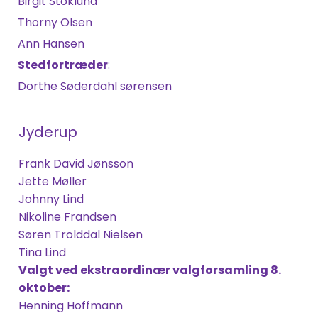
Birgit Stoklund
Thorny Olsen
Ann Hansen
Stedfortræder
:
Dorthe Søderdahl sørensen
Jyderup
Frank David Jønsson
Jette Møller
Johnny Lind
Nikoline Frandsen
Søren Trolddal Nielsen
Tina Lind
Valgt ved ekstraordinær valgforsamling 8.
oktober:
Henning Hoffmann