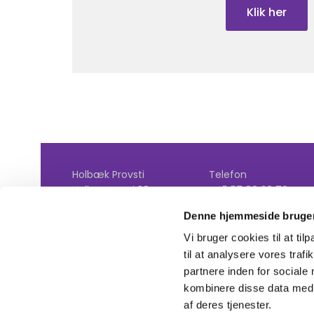
Klik her
Holbæk Provsti
Telefon
Hellestrupvej 38
+45 57 80 28 70
4390 Vipperød
Email
Denne hjemmeside bruger
holbaek.provsti@km.
Vi bruger cookies til at til
til at analysere vores tra
partnere inden for sociale
kombinere disse data med a
af deres tjenester.