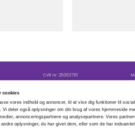
CVR nr: 25053761
M
T
Faktura til provstiet sendes via
O
 cookies
dk
EAN/GLN: 5798000855014
T
F
passe vores indhold og annoncer, til at vise dig funktioner til soci
fik. Vi deler også oplysninger om din brug af vores hjemmeside m
 medier, annonceringspartnere og analysepartnere. Vores partne
ndre oplysninger, du har givet dem, eller som de har indsamlet 
Privatlivspolitik
Log på ChurchDesk