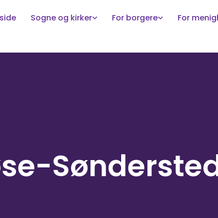
side
Sogne og kirker
For borgere
For meni
se-Sønderste