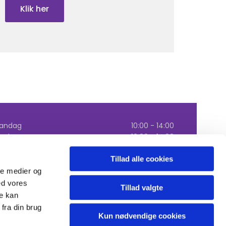
Klik her
andag
10:00 - 14:00
irsdag
10:00 - 14:00
nsdag
10:00 - 14:00
orsdag
10:00 - 14:00
Tillad alle cookies
redag
Lukket
ale medier og
ed vores
Tillad valgte
re kan
fra din brug
Kun nødvendige cookies