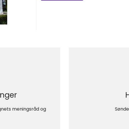
inger
ognets meningsråd og
Sønde