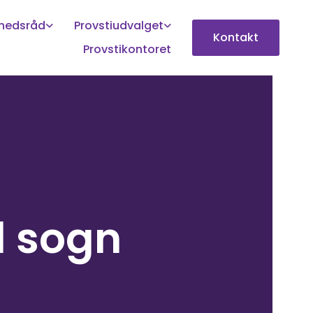
ghedsråd
Provstiudvalget
Kontakt
Provstikontoret
d sogn