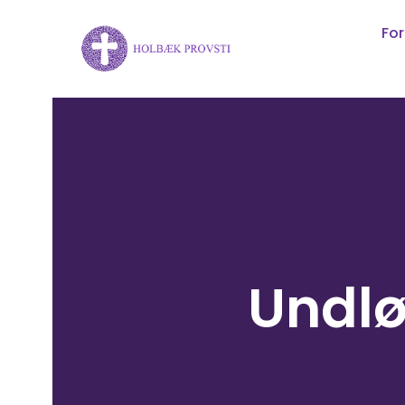
For
Undlø