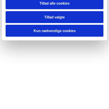
Tillad alle cookies
Arrangementer i provstiets
Tillad valgte
sogne
Kun nødvendige cookies