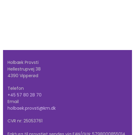
Holbæk Provsti
Hellestrupvej 38
4390 Vipperød
Telefon
+45 57 80 28 70
Email
holbaek.provsti@km.dk
CVR nr: 25053761
Faktura til provstiet sendes via EAN/GLN: 5798000855014