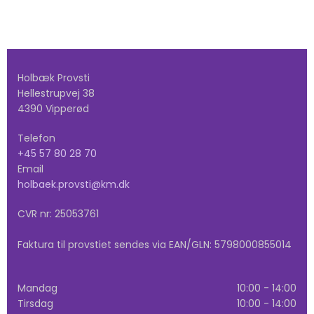
Holbæk Provsti
Hellestrupvej 38
4390 Vipperød
Telefon
+45 57 80 28 70
Email
holbaek.provsti@km.dk
CVR nr: 25053761
Faktura til provstiet sendes via EAN/GLN: 5798000855014
Mandag
10:00 - 14:00
Tirsdag
10:00 - 14:00