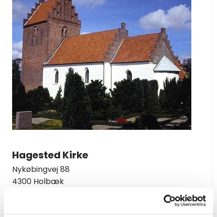
Hagested Kirke
Nykøbingvej 88
4300 Holbæk
Vis på kort