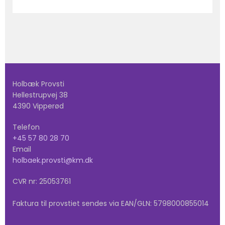
Holbæk Provsti
Hellestrupvej 38
4390 Vipperød
Telefon
+45 57 80 28 70
Email
holbaek.provsti@km.dk
CVR nr: 25053761
Faktura til provstiet sendes via EAN/GLN: 5798000855014