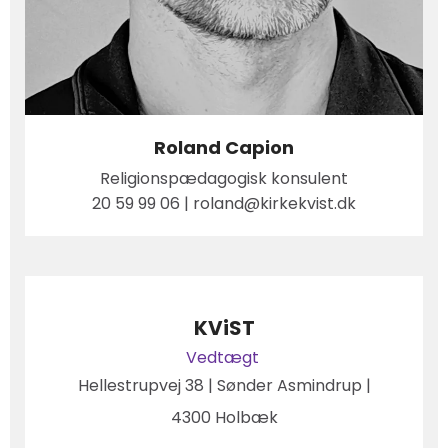
Roland Capion
Religionspædagogisk konsulent
20 59 99 06 | roland@kirkekvist.dk
KViST
Vedtægt
Hellestrupvej 38 | Sønder Asmindrup |
4300 Holbæk