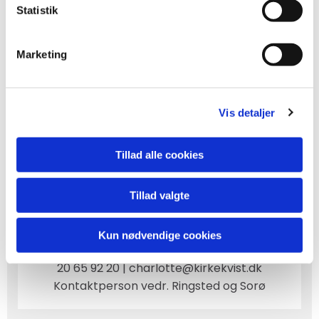
Statistik
Marketing
Vis detaljer
Tillad alle cookies
Tillad valgte
Charlotte Funck Rasmussen
Kun nødvendige cookies
Religionspædagogisk konsulent (Lærer)
20 65 92 20 | charlotte@kirkekvist.dk
Kontaktperson vedr. Ringsted og Sorø