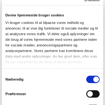
Jesper Bukh Arnmark
Religionspædagogisk konsulent (teolog)
25 71 02 15 | jesper@kirkekvist.dk
Denne hjemmeside bruger cookies
Kontaktperson vedr. Odsherred og
Vi bruger cookies til at tilpasse vores indhold og
hjemmeside
annoncer, til at vise dig funktioner til sociale medier og til
at analysere vores trafik. Vi deler også oplysninger om
din brug af vores hjemmeside med vores partnere inden
for sociale medier, annonceringspartnere og
analysepartnere. Vores partnere kan kombinere disse
data med andre oplysninger, du har givet dem, eller som
de har indsamlet fra din brug af deres tjenester.
Samtykkevalg
Nødvendig
Præferencer