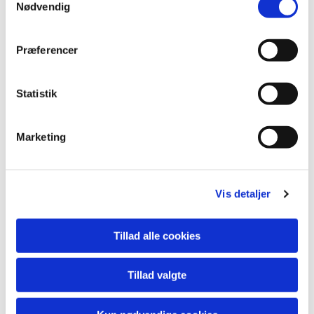
Nødvendig
udviklingspuljen
Der er afsat 850.000 kr. i puljen.
Præferencer
Beløbet fastsættes pr. år af
Provstiudvalget. Midlerne kan søges
Statistik
af et enkelt menighedsråd eller flere
menighedsråd sammen. Der kan
Marketing
primært søges til nye aktiviteter.
Aktiviteter kan løbe over et, to eller
Vis detaljer
tre år, og hvis aktiviteten skal
fortsætte derefter, forventes det, at
Tillad alle cookies
menighedsrådet indarbejder udgiften
i kirkekassens budget.
Tillad valgte
Overordnet skal ansøgningen