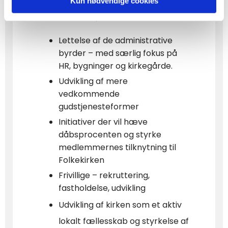
almindeligvis kunne relateres til de
Kun nødvendige cookies
fælles visioner, der er besluttet:
Lettelse af de administrative
byrder – med særlig fokus på
HR, bygninger og kirkegårde.
Udvikling af mere
vedkommende
gudstjenesteformer
Initiativer der vil hæve
dåbsprocenten og styrke
medlemmernes tilknytning til
Folkekirken
Frivillige – rekruttering,
fastholdelse, udvikling
Udvikling af kirke
n som et aktiv
lokalt fællesskab og styrkelse af