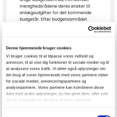
menighedsrådene deres ønsker til
anlægsudgifter for det kommende
budgetår. Efter budgetsamrådet
fremsender provstiudvalget de
endelige anlægsrammer.
I regnskabsåret afholder
menighedsrådene udgiften og
Denne hjemmeside bruger cookies
fremsender attesterede kopier af
Vi bruger cookies til at tilpasse vores indhold og
fakturaer som provstiet refunderer
annoncer, til at vise dig funktioner til sociale medier og til
fra den fælles anlægskonto.
at analysere vores trafik. Vi deler også oplysninger om
Anlægsønsker til 2027 fremsendes
din brug af vores hjemmeside med vores partnere inden
inden 4. august 2026
via
formular på
for sociale medier, annonceringspartnere og
dette link
analysepartnere. Vores partnere kan kombinere disse
data med andre oplysninger, du har givet dem, eller som
de har indsamlet fra din brug af deres tjenester.
--
Aktivitets- og
Samtykkevalg