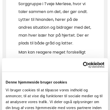
Sorggruppe i Tveje Merløse, hvor vi
taler sammen om det, der gør ondt.
Lytter til hinanden, hører på de
andres situation og bidrager med det,
man hver især har på hjertet. Der er
plads til både gråd og latter.
Man kan reagere meget forskelligt
på sorg. Smerten er man dog fælles
om, og netop derfor er det godt at
bære sorgen sammen og dele den
Denne hjemmeside bruger cookies
med andre, der også har mistet.
Vi bruger cookies til at tilpasse vores indhold og
En sorggruppe forsøger ikke at fjerne
annoncer, til at vise dig funktioner til sociale medier og til
din sorg eller at presse dig til at
at analysere vores trafik. Vi deler også oplysninger om
din brug af vores hjemmeside med vores partnere inden
'komme videre'. Men fællesskabet